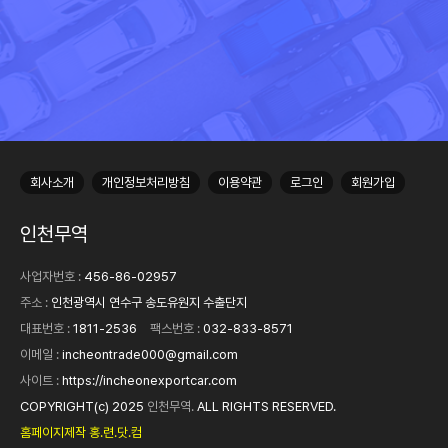
회사소개
개인정보처리방침
이용약관
로그인
회원가입
인천무역
사업자번호 :
456-86-02957
주소 :
인천광역시 연수구 송도유원지 수출단지
대표번호 :
1811-2536
팩스번호 :
032-833-8571
이메일 :
incheontrade000@gmail.com
사이트 :
https://incheonexportcar.com
COPYRIGHT(c) 2025
인천무역.
ALL RIGHTS RESERVED.
홈페이지제작 홍.련.닷.컴