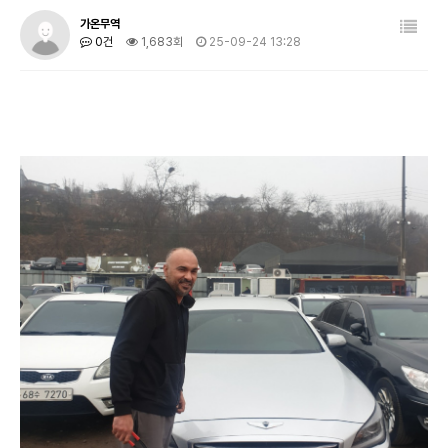
가온무역
0건
1,683회
25-09-24 13:28